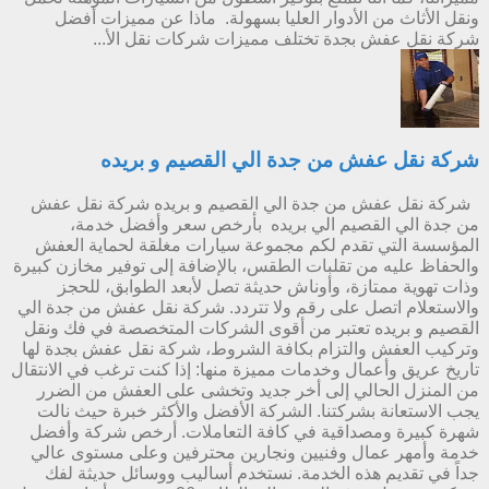
ونقل الأثاث من الأدوار العليا بسهولة. ماذا عن مميزات أفضل
شركة نقل عفش بجدة تختلف مميزات شركات نقل الأ...
شركة نقل عفش من جدة الي القصيم و بريده
شركة نقل عفش من جدة الي القصيم و بريده شركة نقل عفش
من جدة الي القصيم الي بريده بأرخص سعر وأفضل خدمة،
المؤسسة التي تقدم لكم مجموعة سيارات مغلقة لحماية العفش
والحفاظ عليه من تقلبات الطقس، بالإضافة إلى توفير مخازن كبيرة
وذات تهوية ممتازة، وأوناش حديثة تصل لأبعد الطوابق، للحجز
والاستعلام اتصل على رقم ولا تتردد. شركة نقل عفش من جدة الي
القصيم و بريده تعتبر من أقوى الشركات المتخصصة في فك ونقل
وتركيب العفش والتزام بكافة الشروط، شركة نقل عفش بجدة لها
تاريخ عريق وأعمال وخدمات مميزة منها: إذا كنت ترغب في الانتقال
من المنزل الحالي إلى أخر جديد وتخشى على العفش من الضرر
يجب الاستعانة بشركتنا. الشركة الأفضل والأكثر خبرة حيث نالت
شهرة كبيرة ومصداقية في كافة التعاملات. أرخص شركة وأفضل
خدمة وأمهر عمال وفنيين ونجارين محترفين وعلى مستوى عالي
جداً في تقديم هذه الخدمة. نستخدم أساليب ووسائل حديثة لفك