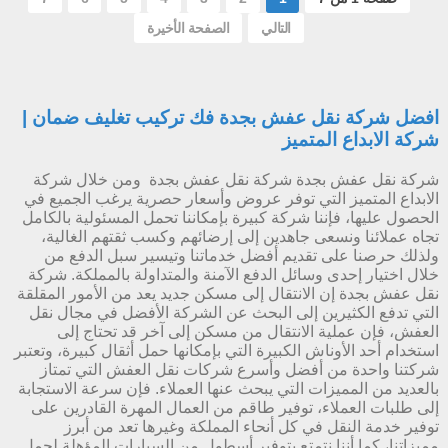
التالي
الصفحة الأخيرة
افضل شركة نقل عفش بجدة فك تركيب تغليف ضمان |
شركة الابداع المتميز
شركة نقل عفش بجدة شركة نقل عفش بجدة ومن خلال شركة
الابداع المتميز التي توفر عروض وأسعار حصرية يرغب الجميع في
الحصول عليها، فإننا شركة كبيرة بإمكاننا تحمل المسئولية بالكامل
تجاه عملائنا ونسعى جاهدين إلى إرضائهم وكسب ثقتهم الغالية،
ولذلك حرصنا على تقديم أفضل خدماتنا وتيسير سبل الدفع من
خلال اختيار إحدى وسائل الدفع الآمنة والمتداولة بالمملكة. شركة
نقل عفش بجدة إن الانتقال إلى مسكن جديد يعد من الأمور المقلقة
التي تدفع الكثيرين إلى البحث عن الشركة الأفضل في مجال نقل
العفش، فإن عملية الانتقال من مسكن إلى آخر قد تحتاج إلى
استخدام أحد الأوناش الكبيرة التي بإمكانها حمل أثقال كبيرة، وتعتبر
شركتنا واحدة من أفضل وأسرع شركات نقل العفش التي تمتاز
بالعديد من المميزات التي يبحث عنها العملاء. فإن سرعة الاستجابة
إلى طلبات العملاء، توفير طاقم من العمال المهرة القادرين على
توفير خدمة النقل في كل أنحاء المملكة وغيرها تعد من أبرز
مميزاتنا، كما أننا نتمتع بتوفير أسطول من السيارات المؤهلة لحمل