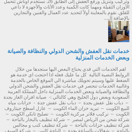
وتركيب وتنزيل ورفع العفش إلى الطابق 26. نستخدم أوناش تتحمل
الأوزان الثقيلة ومهما كانت الكمية وعدد الأثاث والأجهزة لا داعي
للقلق. نقوم بالمعاينة أولاً لتحديد عدد العمال والفنين والنجارين
بالإضافة إل...
خدمات نقل العفش والشحن الدولي والنظافة والصيانة
وبعض الخدمات المنزلية
اهم الخدمات التي قدي يحتاج البعض اليها ستجدها من خلال
الروابط النصية التالية كل ما عليك فعله اذا احتجت اي خدمة هو
الضغط عليها وسيتم تحويلك مباشرة الي الموقع الخاص بالخدمة
وغالبية الخدمات تنحصر في خدمات نقل العفش والشحن الدولي
والنظافة والصيانة وبعض الخدمات المنزلية داخل المملكة العربية
السعودية وبعض دول الخليج وهي كالتالي :- صيانة افران الغاز بجدة
– دباب نقل عفش بجدة – دباب نقل عفش جدة - خزانات مياه
للبيع الكويت – تبريد خزان الماء الكويت – عازل اسطح جيتاروف
الكويت – تركيب فلاتر مركزية الكويت – تصليح تانكي الكويت –
شركة شحن من الرياض لمصر – شركة تنظيف بالبخار بالباحة –
شركة تنظيف خزانات بالباحة – شركة تنظيف كنب و مجالس
بالباحة – شغالات بالساعة بجدة – الباحة كليين – شركة السيف