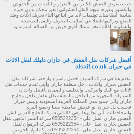
حيث يتعرض العفش للكثير من الأضرار والتلفيات من الخدوش
والكسور وغيرها نتيجة النقل العشوائي الغير محكم بدون خبرة
سابقة. أيضًا هناك تعليمات لابد من اتباعها أثناء تحريك الأثاث وفك
القطع وتركيبها فضلًا عن أساليب التحريك والنقل الصحيحة
والسليمة. لذلك فنحن نمتلك أقوى فريق من العمالة المدربة و...
أفضل شركات نقل العفش في جازان دليلك لنقل الاثاث
في جيزان alsaif.co.uk
نقدم هنا في شركة السيف افضل واسرع وارخص شركات نقل
العفش بجبزان والاثاث داخل منطقة جازان والتي تقدم خدمات نقل
الاثاث مع الفك والتركيب والتغليف والضمان بأفضل واحدث
السيارات المجهزة من الداخل والمغلقة نقل عفش داخل وخارج
جازان والي جميع مدن المملكة العربية السعودية وليس جيزان
فحسب بل جيزان ابو عريش صامطة صبيا وجميع القري
والمحافظات التي تجاورها وهي كالتالي شركة الخليج العربي لنقل
العفش بجازان اتصل علي - 0505222354 شركة النسر الذهبي لنقل
العفش بجازان اتصل علي - 0505222354 شركة الرهوان لنقل
العفش بجازان اتصل علي - 0505222354 شركة انوار الحرمين