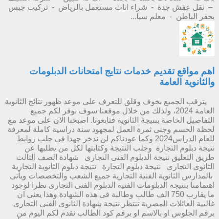
– نقل عفش جدة - شراء اثاث مستعمل بالرياض - تركيب جبس
بحفر الباطن - معلم سبا...
اهم مواقع تقديم خدمات نتايج امتحانات الدبلومات
والثانوية العامة
يترقب الجميع بخوف وقلق للتعرف على موعد ظهور نتائج الثانوية
العامة 2024، ولذلك من خلال موقعنا سوف نوفر لكم جميع
التفاصيل الخاصة بنتيجة الثانوية فتابعونا. اصبحنا الان على موعد مع
لحظة الحسم وجنى ثمرة العمل لمجهود سنة دراسية كاملة لمعرفة
للعام الدراس2024 وكما عودناكم لن ندخر جهدا فى جلب روابط
نتيجة دبلوم التجارة وجلب النتيجة وكتابتها لكل من يطلبها عن
طريق التعليق نتيجة الدبلوم الفنى التجارى شهادة الصف الثالث
الثانوى التجارى نتيجة دبلوم التجارة نتيجة دبلوم الثانوية التجارية
بالمدارس الثانوية الفنية التجارية جميع الشعب والتخصصات ويأتى
اهتمامنا بنتيجة الدبلومات الفنية الدبلوم الفنى التجارى نظرا لوجود
ما يقارب 750 الف طالب وطالبة فى هذه الشهادة وهذا يعنى ان
غالبية العائلات المصرية تنتظر نتيجة شهادة الثانوى الفنى التجارى
برقم الجلوس او بالاسم او برقم كود الطالب نقدم لكم اليوم من