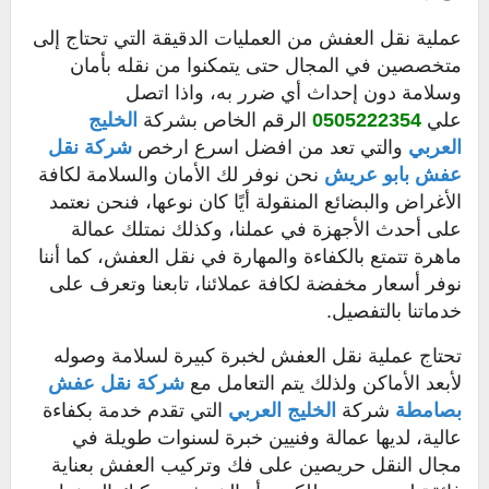
عملية نقل العفش من العمليات الدقيقة التي تحتاج إلى
متخصصين في المجال حتى يتمكنوا من نقله بأمان
وسلامة دون إحداث أي ضرر به، واذا اتصل
علي
0505222354
الرقم الخاص بشركة
الخليج
العربي
والتي تعد من افضل اسرع ارخص
شركة نقل
عفش بابو عريش
نحن نوفر لك الأمان والسلامة لكافة
الأغراض والبضائع المنقولة أيًا كان نوعها، فنحن نعتمد
على أحدث الأجهزة في عملنا، وكذلك نمتلك عمالة
ماهرة تتمتع بالكفاءة والمهارة في نقل العفش، كما أننا
نوفر أسعار مخفضة لكافة عملائنا، تابعنا وتعرف على
خدماتنا بالتفصيل.
تحتاج عملية نقل العفش لخبرة كبيرة لسلامة وصوله
لأبعد الأماكن ولذلك يتم التعامل مع
شركة نقل عفش
بصامطة
شركة
الخليج العربي
التي تقدم خدمة بكفاءة
عالية، لديها عمالة وفنيين خبرة لسنوات طويلة في
مجال النقل حريصين على فك وتركيب العفش بعناية