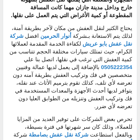
خارج وداخل مدينة جازان مهما كانت المسافة
المقطوعة أو كمية الأغراض التي يتم العمل على نقلها.
يحتاج الكثير لنقل العفش من مكان لآخر بطريقة آمنة،
لذلك يتم الاستعانة بـشركة
أنوار الحرمين
افضل
شركة
نقل عفش بابو عريش
لكفاءة الخدمة المقدمة لعملائها
الكرام، حيث تمتلك سيارات مختلفة الحجم تتناسب من
كمية العفش التي ترغب في نقلها، اتصل بنا علي
0505222354
بالإضافة إلى يعمل لديها عمالة وفنيين
متخصصين في فك وتركيب العفش بطريقة آمنه دون
تعرضه لأي تلف، كذلك تقوم بترميم الأثاث عند نقله،
يتوافر لديها أحدث الأجهزة والمعدات المستخدمة في
فك وتركيب العفش وتنزيله من الطوابق العليا دون
تعرضه لأي ضرر.
تحرص بعض الشركات على توفير العديد من المزايا
للعملاء، وذلك كان سر شهرتها في فترة بسيطة،
وبالفعل استطاعت
شركة نقل عفش بصامطة
شركة