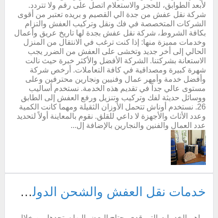
لأبعد الطوابق، للحجز والاستعلام اتصل على رقم ولا تتردد.
شركة نقل عفش من جدة الي القصيم و بريده تعتبر من أقوى
الشركات المتخصصة في فك ونقل وتركيب العفش والتزام
بكافة الشروط، شركة نقل عفش بجدة لها تاريخ عريق وأعمال
وخدمات مميزة منها: إذا كنت ترغب في الانتقال من المنزل
الحالي إلى أخر جديد وتخشى على العفش من الضرر يجب
الاستعانة بشركتنا. الشركة الأفضل والأكثر خبرة حيث نالت
شهرة كبيرة ومصداقية في كافة التعاملات. أرخص شركة
وأفضل خدمة وأمهر عمال وفنيين ونجارين محترفين وعلى
مستوى عالي جداً في تقديم هذه الخدمة. نستخدم أساليب
ووسائل حديثة لفك وتركيب وتنزيل ورفع العفش إلى الطابق
26. نستخدم أوناش تتحمل الأوزان الثقيلة ومهما كانت الكمية
وعدد الأثاث والأجهزة لا داعي للقلق. نقوم بالمعاينة أولاً لتحديد
عدد العمال والفنين والنجارين بالإضافة إل...
خدمات نقل العفش والشحن الدولي والنظافة والصيانة وبعض الخدمات المنزلية
اهم الخدمات التي قدي يحتاج البعض اليها ستجدها من خلال