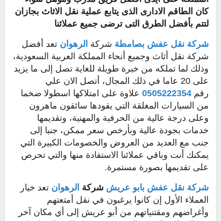
كان الطاقم الادارى الذى يتابع عملية نقل الاثاث بجازان
لتتم بأفضل الطرق التى ترضى جميع عملائنا
شركة نقل عفش بصامطة
شركة
الرهوان
تعد أفضل
شركة نقل أثاث وجميع أنحاء المملكة العربية السعودية،
وذلك لما تملكه من خبرة طويلة للغاية تصل إلى ما يزيد
على 20 عاما في ذلك المجال، أتصل الان علي
رقم
0505222354
علاوة على امتلاكها اسطولا ضخما
من السيارات المغلقة التي يقودها سائقون ماهرون
وعلى درجة عالية من الحرفية والمهنية، وتقديمها
خدمات بجودة عالية وبأرخص سعر ممكن، جنبا إلى
جنب مع العديد من العروض والخصومات الكبيرة التي
يمكنك أنت وباقي عملائنا الاستفادة منها والتي تحرص
على تقديمها بصورة مستمرة.
شركة نقل عفش بابو عريش
شركة
الرهوان
تعد خيار
العملاء الأول إن كانوا يرغبون في نقل أمتعتهم
وأغراضهم ومقتنياتهم من أبو عريش إلى أي مكان آخر