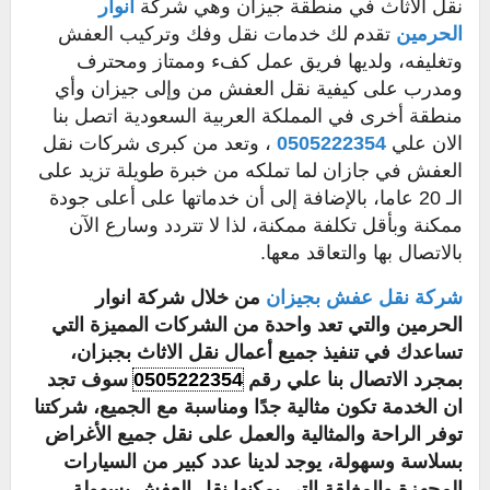
نقل الاثاث في منطقة جيزان وهي شركة
أنوار
الحرمين
تقدم لك خدمات نقل وفك وتركيب العفش
وتغليفه، ولديها فريق عمل كفء وممتاز ومحترف
ومدرب على كيفية نقل العفش من وإلى جيزان وأي
منطقة أخرى في المملكة العربية السعودية اتصل بنا
الان علي
0505222354
، وتعد من كبرى شركات نقل
العفش في جازان لما تملكه من خبرة طويلة تزيد على
الـ 20 عاما، بالإضافة إلى أن خدماتها على أعلى جودة
ممكنة وبأقل تكلفة ممكنة، لذا لا تتردد وسارع الآن
بالاتصال بها والتعاقد معها.
شركة نقل عفش بجيزان
من خلال شركة انوار
الحرمين والتي تعد واحدة من الشركات المميزة التي
تساعدك في تنفيذ جميع أعمال نقل الاثاث بجبزان،
بمجرد الاتصال بنا علي رقم
0505222354
سوف تجد
ان الخدمة تكون مثالية جدًا ومناسبة مع الجميع، شركتنا
توفر الراحة والمثالية والعمل على نقل جميع الأغراض
بسلاسة وسهولة، يوجد لدينا عدد كبير من السيارات
المجهزة والمغلقة التي يمكنها نقل العفش بسهولة