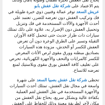
يحتاج نقل العفش لخبرة لضمان وصوله بأمان ولذلك
يتم الاعتماد على
شركة نقل عفش بابو
عريش
السعد
توفر عمالة وفنيين ذوي خبرة طويلة في
فك وتركيب العفش دون تعرضه للضرر، تعتمد على
أحدث الأجهزة والآلات المستخدمة في فك وتنزيل
وتحميل العفش دون الإضرار به، علاوة على ذلك تمتلك
سيارات ذات طراز حديث حتى تتحمل كافة الأوزان
الثقيلة وتسير على الطرق الوعرة دون أن تعرض
العفش للكسر أو الخدش، مزودة هذه السيارات
بصناديق مبطنه وورق مقوى لرص الأثاث المعرض
للكسر كالمرايات والتحف والأجهزة الكهربائية، تحرص
على تغليف كافة العفش بورق مقوى وبلاستيك لمنع
تعرضه للاتساخ.
تحظى
شركة نقل عفش بصبيا
السعد
على شهرة
واسعة في مجال نقل العفش، تمتلك أحدث السيارات
والأجهزة المستخدمة في نقل العفش لتتم العملية
بكفاءة عالية وبشكل سريع، يحتاج نقل العفش من
مكان لآخر لطريقة معينة وذلك للحفاظ على العفش