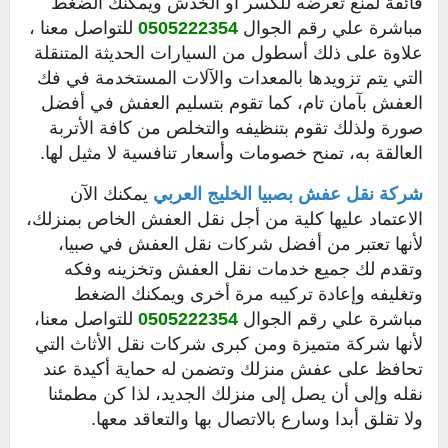
فائقة لمنع تعرضه للكسر أو الخدش ويمكنك الضغط
مباشرة علي رقم الجوال
0505222354
للتواصل معنا ،
علاوة على ذلك أسطول من السيارات الحديثة المتنقلة
التي يتم تزويدها بالمعدات والآلات المستخدمة في فك
العفش بآمان تام، كما تقوم بتسليم العفش في أفضل
صورة ولذلك تقوم بتنظيفه والتخلص من كافة الأتربة
العالقة به، تمنح خصومات وأسعار تنافسية لا مثيل لها.
شركة نقل عفش بصبيا
الخليج العربي
يمكنك الآن
الاعتماد عليها كلية من أجل نقل العفش الخاص بمنزلك،
لأنها تعتبر من أفضل شركات نقل العفش في صبيا،
وتقدم لك جميع خدمات نقل العفش وتخزينه وفكه
وتغليفه وإعادة تركيبه مرة أخرى ويمكنك الضغط
مباشرة علي رقم الجوال
0505222354
للتواصل معنا،
لأنها شركة متميزة ومن كبرى شركات نقل الأثاث التي
تحافظ على عفش منزلك وتضمن له حماية أكيدة عند
نقله وإلى أن يصل إلى منزلك الجديد، لذا كن مطمئنا
ولا تقلق أبدا وسارع بالاتصال بها والتعاقد معها.