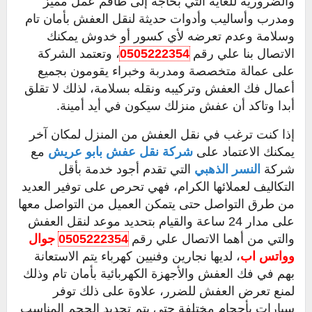
والضرورية للغاية التي بحاجة إلى طاقم عمل مميز
ومدرب وأساليب وأدوات حديثة لنقل العفش بأمان تام
وسلامة وعدم تعرضه لأي كسور أو خدوش يمكنك
الاتصال بنا علي رقم
0505222354
، وتعتمد الشركة
على عمالة متخصصة ومدربة وخبراء يقومون بجميع
أعمال فك العفش وتركيبه ونقله بسلامة، لذلك لا تقلق
أبدا وتاكد أن عفش منزلك سيكون في أيد أمينة.
إذا كنت ترغب في نقل العفش من المنزل لمكان آخر
يمكنك الاعتماد على
شركة نقل عفش بابو عريش
مع
شركة
النسر الذهبي
التي تقدم أجود خدمة بأقل
التكاليف لعملائها الكرام، فهي تحرص على توفير العديد
من طرق التواصل حتى يتمكن العميل من التواصل معها
على مدار 24 ساعة والقيام بتحديد موعد لنقل العفش
والتي من أهما الاتصال علي رقم
0505222354
جوال
وواتس اب
، لديها نجارين وفنيين كهرباء يتم الاستعانة
بهم في فك العفش والأجهزة الكهربائية بأمان تام وذلك
لمنع تعرض العفش للضرر، علاوة على ذلك توفر
سيارات بأحجام مختلفة حتى يتم تحديد الحجم المناسب