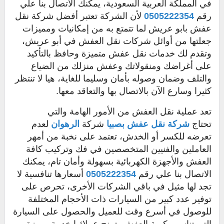
في المملكة العربية السعودية، يمكنك الاتصال بنا علي
رقم
0505222354
لأن الشركة تعتبر أفضل شركة نقل
عفش بابو عريش لما تتمتع به من إمكانيات ومميزات
جعلتها من أوائل شركات نقل العفش في أبو عريش،
وتقدم لك خدمات نقل عفش متميزة وحافظ بالتأكيد
على أغراضك ومنقولاتك وعفش منزلك من الضياع
والتلف وضمان وصوله بأمان وسليما للغاية، هيا لا تنتظر
كثيرا وسارع الآن بالاتصال بها والتعاقد معها.
تعد عملية نقل العفش من الأمور الهامة والتي
تحتاج
شركة نقل عفش بصبيا
شركة
الرهوان
لعدم
تعرضه للكسر أو الخدش، تعتمد على نخبة من أمهر
العاملين والفنيين المتخصصين في فك وتركيب كافة
العفش والأجهزة الكهربائية بسهولة وأمان تام، يمكنك
الاتصال بنا علي رقم
0505222354
أسعارها تنافسية لا
تجد لها مثيل في باقي الشركات الأخرى، تحرص على
توفير عدد كبير من السيارات ذات الأحجام المختلفة
للوصول في أسرع وقت للعميل والحصول على السيارة