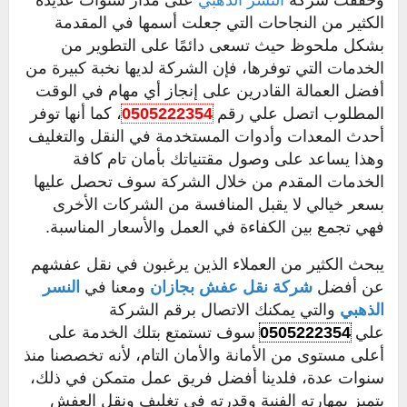
وحققت شركة
النسر الذهبي
على مدار سنوات عديدة
الكثير من النجاحات التي جعلت أسمها في المقدمة
بشكل ملحوظ حيث تسعى دائمًا على التطوير من
الخدمات التي توفرها، فإن الشركة لديها نخبة كبيرة من
أفضل العمالة القادرين على إنجاز أي مهام في الوقت
المطلوب اتصل علي رقم
0505222354
، كما أنها توفر
أحدث المعدات وأدوات المستخدمة في النقل والتغليف
وهذا يساعد على وصول مقتنياتك بأمان تام كافة
الخدمات المقدم من خلال الشركة سوف تحصل عليها
بسعر خيالي لا يقبل المنافسة من الشركات الأخرى
فهي تجمع بين الكفاءة في العمل والأسعار المناسبة.
يبحث الكثير من العملاء الذين يرغبون في نقل عفشهم
عن أفضل
شركة نقل عفش بجازان
ومعنا في
النسر
الذهبي
والتي يمكنك الاتصال برقم الشركة
علي
0505222354
سوف تستمتع بتلك الخدمة على
أعلى مستوى من الأمانة والأمان التام، لأنه تخصصنا منذ
سنوات عدة، فلدينا أفضل فريق عمل متمكن في ذلك،
يتميز بمهارته الفنية وقدرته في تغليف ونقل العفش