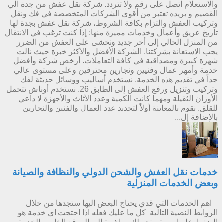
والاستعلام اتصل على رقم ولا تتردد. شركة نقل عفش من جدة الي
القصيم و بريده تعتبر من أقوى الشركات المتخصصة في فك ونقل
وتركيب العفش والتزام بكافة الشروط، شركة نقل عفش بجدة لها
تاريخ عريق وأعمال وخدمات مميزة منها: إذا كنت ترغب في الانتقال
من المنزل الحالي إلى أخر جديد وتخشى على العفش من الضرر
يجب الاستعانة بشركتنا. الشركة الأفضل والأكثر خبرة حيث نالت
شهرة كبيرة ومصداقية في كافة التعاملات. أرخص شركة وأفضل
خدمة وأمهر عمال وفنيين ونجارين محترفين وعلى مستوى عالي
جداً في تقديم هذه الخدمة. نستخدم أساليب ووسائل حديثة لفك
وتركيب وتنزيل ورفع العفش إلى الطابق 26. نستخدم أوناش تتحمل
الأوزان الثقيلة ومهما كانت الكمية وعدد الأثاث والأجهزة لا داعي
للقلق. نقوم بالمعاينة أولاً لتحديد عدد العمال والفنين والنجارين
بالإضافة إل...
خدمات نقل العفش والشحن الدولي والنظافة والصيانة
وبعض الخدمات المنزلية
اهم الخدمات التي قدي يحتاج البعض اليها ستجدها من خلال
الروابط النصية التالية كل ما عليك فعله اذا احتجت اي خدمة هو
الضغط عليها وسيتم تحويلك مباشرة الي الموقع الخاص بالخدمة