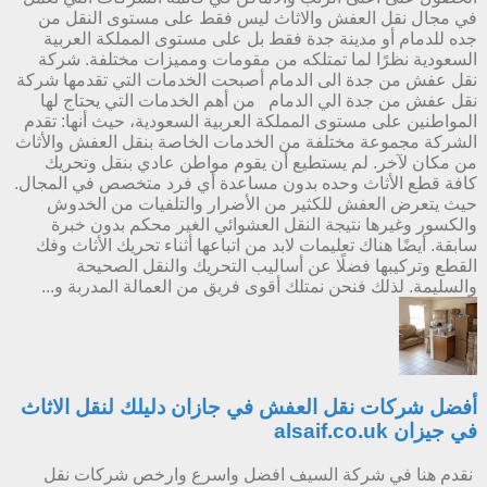
في مجال نقل العفش والاثاث ليس فقط على مستوى النقل من
جده للدمام أو مدينة جدة فقط بل على مستوى المملكة العربية
السعودية نظرًا لما تمتلكه من مقومات ومميزات مختلفة. شركة
نقل عفش من جدة الى الدمام أصبحت الخدمات التي تقدمها شركة
نقل عفش من جدة الي الدمام من أهم الخدمات التي يحتاج لها
المواطنين على مستوى المملكة العربية السعودية، حيث أنها: تقدم
الشركة مجموعة مختلفة من الخدمات الخاصة بنقل العفش والأثاث
من مكان لآخر. لم يستطيع أن يقوم مواطن عادي بنقل وتحريك
كافة قطع الأثاث وحده بدون مساعدة أي فرد متخصص في المجال.
حيث يتعرض العفش للكثير من الأضرار والتلفيات من الخدوش
والكسور وغيرها نتيجة النقل العشوائي الغير محكم بدون خبرة
سابقة. أيضًا هناك تعليمات لابد من اتباعها أثناء تحريك الأثاث وفك
القطع وتركيبها فضلًا عن أساليب التحريك والنقل الصحيحة
والسليمة. لذلك فنحن نمتلك أقوى فريق من العمالة المدربة و...
أفضل شركات نقل العفش في جازان دليلك لنقل الاثاث
في جيزان alsaif.co.uk
نقدم هنا في شركة السيف افضل واسرع وارخص شركات نقل