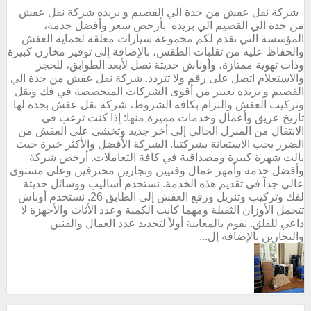
شركة نقل عفش من جدة الي القصيم و بريده شركة نقل عفش
من جدة الي القصيم الي بريده بأرخص سعر وأفضل خدمة،
المؤسسة التي تقدم لكم مجموعة سيارات مغلقة لحماية العفش
والحفاظ عليه من تقلبات الطقس، بالإضافة إلى توفير مخازن كبيرة
وذات تهوية ممتازة، وأوناش حديثة تصل لأبعد الطوابق، للحجز
والاستعلام اتصل على رقم ولا تتردد. شركة نقل عفش من جدة الي
القصيم و بريده تعتبر من أقوى الشركات المتخصصة في فك ونقل
وتركيب العفش والتزام بكافة الشروط، شركة نقل عفش بجدة لها
تاريخ عريق وأعمال وخدمات مميزة منها: إذا كنت ترغب في
الانتقال من المنزل الحالي إلى أخر جديد وتخشى على العفش من
الضرر يجب الاستعانة بشركتنا. الشركة الأفضل والأكثر خبرة حيث
نالت شهرة كبيرة ومصداقية في كافة التعاملات. أرخص شركة
وأفضل خدمة وأمهر عمال وفنيين ونجارين محترفين وعلى مستوى
عالي جداً في تقديم هذه الخدمة. نستخدم أساليب ووسائل حديثة
لفك وتركيب وتنزيل ورفع العفش إلى الطابق 26. نستخدم أوناش
تتحمل الأوزان الثقيلة ومهما كانت الكمية وعدد الأثاث والأجهزة لا
داعي للقلق. نقوم بالمعاينة أولاً لتحديد عدد العمال والفنين
والنجارين بالإضافة إل...