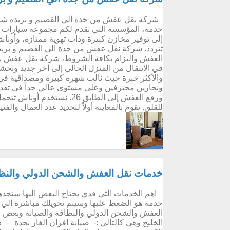
شركة نقل عفش من جدة الي القصيم و بريده شر
خدمة، المؤسسة التي تقدم لكم مجموعة سيارات م
إلى توفير مخازن كبيرة وذات تهوية ممتازة، وأونا
تتردد. شركة نقل عفش من جدة الي القصيم و بري
العفش والتزام بكافة الشروط، شركة نقل عفش بجد
في الانتقال من المنزل الحالي إلى أخر جديد وتخ
والأكثر خبرة حيث نالت شهرة كبيرة ومصداقية ف
ونجارين محترفين وعلى مستوى عالي جداً في تقدي
ورفع العفش إلى الطابق 26. ن
للقلق. نقوم بالمعاينة أولاً لتحديد عدد العمال والفني
خدمات نقل العفش والشحن الدولي والنظاف
اهم الخدمات التي قدي يحتاج البعض اليها ستجدها 
خدمة هو الضغط عليها وسيتم تحويلك مباشرة الي 
العفش والشحن الدولي والنظافة والصيانة وبعض ال
الخليج وهي كالتالي :- صيانة افران الغاز بجدة 