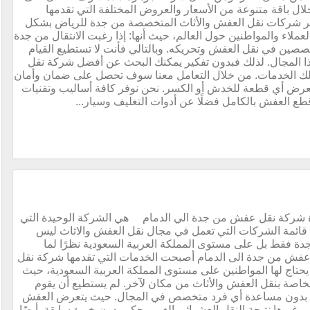
ل باقة متنوعة من الأسعار والعروض المختلفة التي تقدمها
بر شركات نقل العفش والأثاث المتخصصة من جدة للرياض بشكل
عملاء والمواطنين حول العالم، حيث أنها: إذا رغبت الانتقال من جدة
صين في نقل العفش وتحريكه. وبالتالي فأنت لا تستطيع القيام
 المجال. لذلك فبدون تفكير يمكنك البحث عن أفضل شركة نقل
لك الخدمات. من خلال التعامل معنا سوف تحصل على ضمان وأمان
تعرض أي قطعة للخدش أو الكسر. نحن نوفر كافة أساليب وتقنيات
ع العفش بالكامل فضلًا عن أدوات التغليف وسيار...
شركة نقل عفش من جدة الي الدمام هي الشركة الوحيدة التي
ائمة الشركات التي تعمل في مجال نقل العفش والاثاث ليس
ة فقط بل على مستوى المملكة العربية السعودية نظرًا لما
عفش من جدة الى الدمام أصبحت الخدمات التي تقدمها شركة نقل
تاج لها المواطنين على مستوى المملكة العربية السعودية، حيث
خاصة بنقل العفش والأثاث من مكان لآخر. لم يستطيع أن يقوم
ه بدون مساعدة أي فرد متخصص في المجال. حيث يتعرض العفش
وغيرها نتيجة النقل العشوائي الغير محكم بدون خبرة سابقة. أيضًا