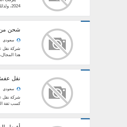
2024، و
ال...
شحن من ا
سعودي
شركة نقل ع
هذا المجال،
بدا...
سعودي
شركة نقل ع
كسب ثقة الع
تخدم الع...