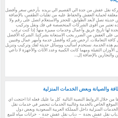
كة نقل عفش من جدة الي القصيم الي بريده بأرخص سعر وأفضل
غلقة لحماية العفش والحفاظ عليه من تقلبات الطقس، بالإضافة
ش حديثة تصل لأبعد الطوابق، للحجز والاستعلام اتصل على رقم ولا
ده تعتبر من أقوى الشركات المتخصصة في فك ونقل وتركيب
ة لها تاريخ عريق وأعمال وخدمات مميزة منها: إذا كنت ترغب
شى على العفش من الضرر يجب الاستعانة بشركتنا. الشركة الأفضل
ي كافة التعاملات. أرخص شركة وأفضل خدمة وأمهر عمال وفنيين
م هذه الخدمة. نستخدم أساليب ووسائل حديثة لفك وتركيب وتنزيل
ستخدم أوناش تتحمل الأوزان الثقيلة ومهما كانت الكمية وعدد الأثاث والأجهزة لا داعي
ن والنجارين بالإضافة إل...
ة والصيانة وبعض الخدمات المنزلية
من خلال الروابط النصية التالية كل ما عليك فعله اذا احتجت اي
الموقع الخاص بالخدمة وغالبية الخدمات تنحصر في خدمات نقل
خدمات المنزلية داخل المملكة العربية السعودية وبعض دول
– دباب نقل عفش بجدة – دباب نقل عفش جدة - خزانات مياه للبيع