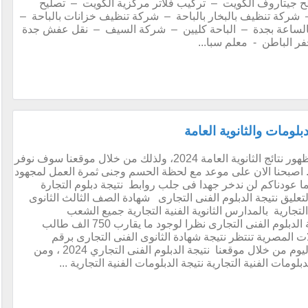
ح جيتاروف الكويت – تركيب فلاتر مركزية الكويت – تصليح
ركة تنظيف بالبخار بالباحة – شركة تنظيف خزانات بالباحة –
الساعة بجدة – الباحة كليين – شركة السيف – نقل عفش جدة
 الباطن - معلم سبا...
لومات والثانوية العامة
يترقب الجميع بخوف وقلق للتعرف على موعد ظهور نتائج الثانوية العامة 2024، ولذلك من خلال موقعنا سوف نوفر
ونا. اصبحنا الان على موعد مع لحظة الحسم وجنى ثمرة العمل لمجهود
اسية كاملة لمعرفة للعام الدراس2024 وكما عودناكم لن ندخر جهدا فى جلب روابط نتيجة دبلوم التجارة
تعليق نتيجة الدبلوم الفنى التجارى شهادة الصف الثالث الثانوى
التجارية بالمدارس الثانوية الفنية التجارية جميع الشعب
والتخصصات ويأتى اهتمامنا بنتيجة الدبلومات الفنية الدبلوم الفنى التجارى نظرا لوجود ما يقارب 750 الف طالب
ات المصرية تنتظر نتيجة شهادة الثانوى الفنى التجارى برقم
الجلوس او بالاسم او برقم كود الطالب نقدم لكم اليوم من خلال موقعنا نتيجة الدبلوم الفنى التجاري 2024 ، ومن
بلومات الفنية التجارية نتيجة الدبلومات الفنية التجارية ...