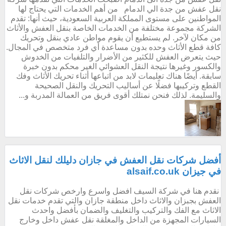
نقل عفش من جدة الي الدمام من أهم الخدمات التي يحتاج لها
المواطنين على مستوى المملكة العربية السعودية، حيث أنها: تقدم
الشركة مجموعة مختلفة من الخدمات الخاصة بنقل العفش والأثاث
من مكان لآخر. لم يستطيع أن يقوم مواطن عادي بنقل وتحريك
كافة قطع الأثاث وحده بدون مساعدة أي فرد متخصص في المجال.
حيث يتعرض العفش للكثير من الأضرار والتلفيات من الخدوش
والكسور وغيرها نتيجة النقل العشوائي الغير محكم بدون خبرة
سابقة. أيضًا هناك تعليمات لابد من اتباعها أثناء تحريك الأثاث وفك
القطع وتركيبها فضلًا عن أساليب التحريك والنقل الصحيحة
والسليمة. لذلك فنحن نمتلك أقوى فريق من العمالة المدربة و...
أفضل شركات نقل العفش في جازان دليلك لنقل الاثاث
في جيزان alsaif.co.uk
نقدم هنا في شركة السيف افضل واسرع وارخص شركات نقل
العفش بجبزان والاثاث داخل منطقة جازان والتي تقدم خدمات نقل
الاثاث مع الفك والتركيب والتغليف والضمان بأفضل واحدث
السيارات المجهزة من الداخل والمغلقة نقل عفش داخل وخارج