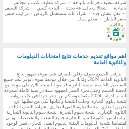
شركة تنظيف خزانات بالباحة – شركة تنظيف كنب و مجالس
بالباحة – شغالات بالساعة بجدة – الباحة كليين – شركة السيف
– نقل عفش جدة - شراء اثاث مستعمل بالرياض - تركيب جبس
بحفر الباطن - معلم سبا...
اهم مواقع تقديم خدمات نتايج امتحانات الدبلومات
والثانوية العامة
يترقب الجميع بخوف وقلق للتعرف على موعد ظهور نتائج
الثانوية العامة 2024، ولذلك من خلال موقعنا سوف نوفر لكم جميع
التفاصيل الخاصة بنتيجة الثانوية فتابعونا. اصبحنا الان على موعد مع
لحظة الحسم وجنى ثمرة العمل لمجهود سنة دراسية كاملة لمعرفة
للعام الدراس2024 وكما عودناكم لن ندخر جهدا فى جلب روابط
نتيجة دبلوم التجارة وجلب النتيجة وكتابتها لكل من يطلبها عن
طريق التعليق نتيجة الدبلوم الفنى التجارى شهادة الصف الثالث
الثانوى التجارى نتيجة دبلوم التجارة نتيجة دبلوم الثانوية التجارية
بالمدارس الثانوية الفنية التجارية جميع الشعب والتخصصات ويأتى
اهتمامنا بنتيجة الدبلومات الفنية الدبلوم الفنى التجارى نظرا لوجود
ما يقارب 750 الف طالب وطالبة فى هذه الشهادة وهذا يعنى ان