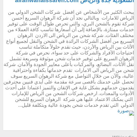
السعودية جدة والرياض alrahwanalssareh.com
يبحث الكثير من الأشخاص عن افضل شركات الشحن الدولي من
الرياض للامارات وبالتالي نجد أن شركة الرهوان السريع أحسن
شركة تقوم بالشحن البري، والتي تحرص طوال الوقت على توفير
خدمات ممتازة، بالإضافة إلى أن أسعارها تناسب كافة العملاء من
مختلف الفئات. شركة شحن من الرياض الى الاردن الرهوان
السريع من أفضل الشركات الرائدة في الشحن والنقل لجميع أنواع
الأثاث بين الرياض والأردن، حيث نقدم حلولاً متكاملة تناسب
احتياجات الأفراد والشركات على حد سواء، نحرص في شركة
الرهوان السريع على توفير خدمات شحن موثوقة وسريعة تشمل
نقل الأثاث، البضائع، والمركبات بأعلى معايير الجودة والأمان. شركة
شحن من الرياض الى الامارات تقدم خدماتها بكفاءة واحترافية
عالية، والآن من خلال التواصل مع شركة الرهوان السريع سوف
تحصل على خدمتك بأقصى سرعة مقدمة على أيدي فنيين محترفين
يقدمون خدماتهم بشكل غاية في الإتقان والتميز اعتمادا على أحدث
الأدوات والمعدات. ارخص شركات الشحن من الرياض للإمارات
التي يمكنك الاعتماد عليها هي شركة الرهوان السريع للشحن
الدولي التي تقدم خدمات شحن بجودة عالية وبتكلفة قليل...