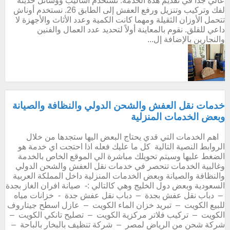
عالي جداً في تقديم هذه الخدمة. نستخدم أساليب ووسائل حديثة
لفك وتركيب وتنزيل ورفع العفش إلى الطابق 26. نستخدم أوناش
تتحمل الأوزان الثقيلة ومهما كانت الكمية وعدد الأثاث والأجهزة لا
داعي للقلق. نقوم بالمعاينة أولاً لتحديد عدد العمال والفنين
والنجارين بالإضافة إل...
خدمات نقل العفش والشحن الدولي والنظافة والصيانة
وبعض الخدمات المنزلية
اهم الخدمات التي قدي يحتاج البعض اليها ستجدها من خلال
الروابط النصية التالية كل ما عليك فعله اذا احتجت اي خدمة هو
الضغط عليها وسيتم تحويلك مباشرة الي الموقع الخاص بالخدمة
وغالبية الخدمات تنحصر في خدمات نقل العفش والشحن الدولي
والنظافة والصيانة وبعض الخدمات المنزلية داخل المملكة العربية
السعودية وبعض دول الخليج وهي كالتالي :- صيانة افران الغاز بجدة
– دباب نقل عفش بجدة – دباب نقل عفش جدة - خزانات مياه
للبيع الكويت – تبريد خزان الماء الكويت – عازل اسطح جيتاروف
الكويت – تركيب فلاتر مركزية الكويت – تصليح تانكي الكويت –
شركة شحن من الرياض لمصر – شركة تنظيف بالبخار بالباحة –