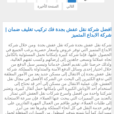
التالي
الصفحة الأخيرة
افضل شركة نقل عفش بجدة فك تركيب تغليف ضمان |
شركة الابداع المتميز
شركة نقل عفش بجدة شركة نقل عفش بجدة ومن خلال شركة
الابداع المتميز التي توفر عروض وأسعار حصرية يرغب الجميع في
الحصول عليها، فإننا شركة كبيرة بإمكاننا تحمل المسئولية بالكامل
تجاه عملائنا ونسعى جاهدين إلى إرضائهم وكسب ثقتهم الغالية،
ولذلك حرصنا على تقديم أفضل خدماتنا وتيسير سبل الدفع من
خلال اختيار إحدى وسائل الدفع الآمنة والمتداولة بالمملكة. شركة
نقل عفش بجدة إن الانتقال إلى مسكن جديد يعد من الأمور المقلقة
التي تدفع الكثيرين إلى البحث عن الشركة الأفضل في مجال نقل
العفش، فإن عملية الانتقال من مسكن إلى آخر قد تحتاج إلى
استخدام أحد الأوناش الكبيرة التي بإمكانها حمل أثقال كبيرة، وتعتبر
شركتنا واحدة من أفضل وأسرع شركات نقل العفش التي تمتاز
بالعديد من المميزات التي يبحث عنها العملاء. فإن سرعة الاستجابة
إلى طلبات العملاء، توفير طاقم من العمال المهرة القادرين على
توفير خدمة النقل في كل أنحاء المملكة وغيرها تعد من أبرز
مميزاتنا، كما أننا نتمتع بتوفير أسطول من السيارات المؤهلة لحمل