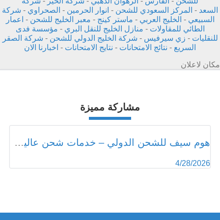
للشحن
-
الفارس
-
الرهوان الذهبي
-
شركة الخير
-
شركة
السعد
-
المركز السعودي للشحن
-
انوار الحرمين
-
الصحراوي
-
شركة
السبيعي
-
الخليج العربي
-
ماستر كينج
-
معبر الخليج للشحن
-
اعمار
الطائي للمقاولات
-
منازل الخليج للنقل البري
-
مؤسسة فدى
للنقليات
-
زي سيرفيس
-
شركة الخليج الدولي للشحن
-
شركة الصقر
السريع
-
نتائج الامتحانات
-
نتايج الامتحانات
-
اخبارنا الان
مكان لاعلان
مشاركة مميزة
هوم سيف للشحن الدولي – خدمات شحن عالية الجودة بأسعار مناسبة - home-safe.me
4/28/2026