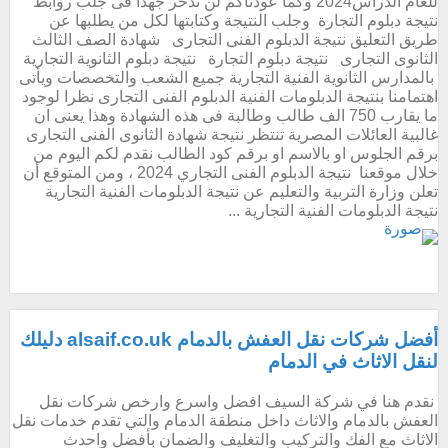
للعام الدراس2024 وكما عودناكم لن ندخر جهدا فى جلب روابط
نتيجة دبلوم التجارة وجلب النتيجة وكتابتها لكل من يطلبها عن
طريق التعليق نتيجة الدبلوم الفنى التجارى شهادة الصف الثالث
الثانوى التجارى نتيجة دبلوم التجارة نتيجة دبلوم الثانوية التجارية
بالمدارس الثانوية الفنية التجارية جميع الشعب والتخصصات ويأتى
اهتمامنا بنتيجة الدبلومات الفنية الدبلوم الفنى التجارى نظرا لوجود
ما يقارب 750 الف طالب وطالبة فى هذه الشهادة وهذا يعنى ان
غالبية العائلات المصرية تنتظر نتيجة شهادة الثانوى الفنى التجارى
برقم الجلوس او بالاسم او برقم كود الطالب نقدم لكم اليوم من
خلال موقعنا نتيجة الدبلوم الفنى التجاري 2024 ، ومن المتوقع أن
تعلن وزارة التربية والتعليم عن نتيجة الدبلومات الفنية التجارية
نتيجة الدبلومات الفنية التجارية ...
أفضل شركات نقل العفش بالدمام alsaif.co.uk دليلك
لنقل الاثاث في الدمام
نقدم هنا في شركة السيف افضل واسرع وارخص شركات نقل
العفش بالدمام والاثاث داخل منطقة الدمام والتي تقدم خدمات نقل
الاثاث مع الفك والتركيب والتغليف والضمان بأفضل واحدث