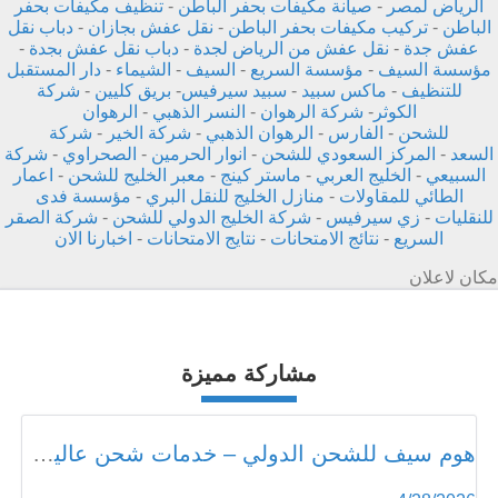
الرياض لمصر
-
صيانة مكيفات بحفر الباطن
-
تنظيف مكيفات بحفر
الباطن
-
تركيب مكيفات بحفر الباطن
-
نقل عفش بجازان
-
دباب نقل
عفش جدة
-
نقل عفش من الرياض لجدة
-
دباب نقل عفش بجدة
-
مؤسسة السيف
-
مؤسسة السريع
-
السيف
-
الشيماء
-
دار المستقبل
للتنظيف
-
ماكس سبيد
-
سبيد سيرفيس
-
بريق كليين
-
شركة
الكوثر
-
شركة الرهوان
-
النسر الذهبي
-
الرهوان
للشحن
-
الفارس
-
الرهوان الذهبي
-
شركة الخير
-
شركة
السعد
-
المركز السعودي للشحن
-
انوار الحرمين
-
الصحراوي
-
شركة
السبيعي
-
الخليج العربي
-
ماستر كينج
-
معبر الخليج للشحن
-
اعمار
الطائي للمقاولات
-
منازل الخليج للنقل البري
-
مؤسسة فدى
للنقليات
-
زي سيرفيس
-
شركة الخليج الدولي للشحن
-
شركة الصقر
السريع
-
نتائج الامتحانات
-
نتايج الامتحانات
-
اخبارنا الان
مكان لاعلان
مشاركة مميزة
هوم سيف للشحن الدولي – خدمات شحن عالية الجودة بأسعار مناسبة - home-safe.me