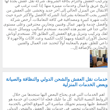
وتركيب العفش والتزام بكافة الشروط، شركة نقل عفش بجدة لها
تاريخ عريق وأعمال وخدمات مميزة منها: إذا كنت ترغب في
الانتقال من المنزل الحالي إلى أخر جديد وتخشى على العفش من
الضرر يجب الاستعانة بشركتنا. الشركة الأفضل والأكثر خبرة حيث
نالت شهرة كبيرة ومصداقية في كافة التعاملات. أرخص شركة
وأفضل خدمة وأمهر عمال وفنيين ونجارين محترفين وعلى مستوى
عالي جداً في تقديم هذه الخدمة. نستخدم أساليب ووسائل حديثة
لفك وتركيب وتنزيل ورفع العفش إلى الطابق 26. نستخدم أوناش
تتحمل الأوزان الثقيلة ومهما كانت الكمية وعدد الأثاث والأجهزة لا
داعي للقلق. نقوم بالمعاينة أولاً لتحديد عدد العمال والفنين
والنجارين بالإضافة إل...
خدمات نقل العفش والشحن الدولي والنظافة والصيانة
وبعض الخدمات المنزلية
اهم الخدمات التي قدي يحتاج البعض اليها ستجدها من خلال
الروابط النصية التالية كل ما عليك فعله اذا احتجت اي خدمة هو
الضغط عليها وسيتم تحويلك مباشرة الي الموقع الخاص بالخدمة
وغالبية الخدمات تنحصر في خدمات نقل العفش والشحن الدولي